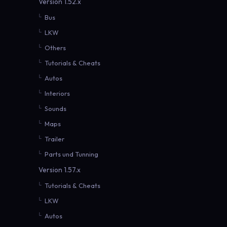
Version 1.52.x
Bus
LKW
Others
Tutorials & Cheats
Autos
Interiors
Sounds
Maps
Trailer
Parts und Tunning
Version 1.57.x
Tutorials & Cheats
LKW
Autos