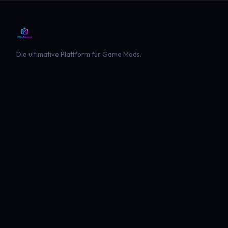
Die ultimative Plattform für Game Mods.
PLATTFORM
SPIELE
Entdecken
Landwirtschaft Simulator 22
Beliebt
Landwirtschaft Simulator 25
Neueste
GTA V
Euro Truck Simulator 2
Minecraft
PLAYNEXUS
RECHTLICHES
Hauptseite
Impressum
Skins
Datenschutz
Blog
Nutzungsbedingungen